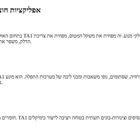
אפליקציות חוצ
בתחום האולטרה-תובעני הזה, ה
הדלק, משפר את ביצועי הטיסה ומגביר את ההתנגדות לסביבות קשות-לשמירה על כל טיסה.
ביסודו נזקים למי ים, ומבטיח-מהימנות לטווח ארוך של ציוד ופרויקטים ימיים.