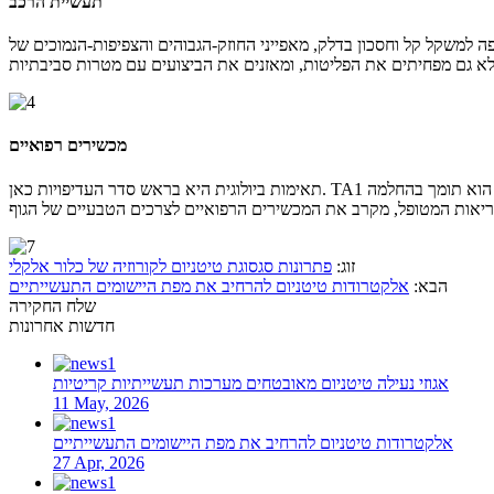
תעשיית הרכב
כון בדלק, מאפייני החוזק-הגבוהים והצפיפות-הנמוכים של TA1 תואמים באופן מושלם את המגמות הללו. רכיבים כגון בוכנות מנוע דיזל, מוטות חיבור וקפיצי עלים העשויים מ-TA1 לא רק מפחיתים את
מכשירים רפואיים
תאימות ביולוגית היא בראש סדר העדיפויות כאן. TA1 אינו-רעיל, אינו-מעצבן ואינו-אלרגני לרקמות אנושיות, מה שהופך אותו לבחירה מצוינת עבור מפרקים מלאכותיים, שתלים דנטליים ומכשור ניתוחי. הוא תומך בהחלמה
זוג:
פתרונות סגסוגת טיטניום לקורוזיה של כלור אלקלי
הבא:
אלקטרודות טיטניום להרחיב את מפת היישומים התעשייתיים
שלח החקירה
חדשות אחרונות
אגוזי נעילה טיטניום מאובטחים מערכות תעשייתיות קריטיות
11 May, 2026
אלקטרודות טיטניום להרחיב את מפת היישומים התעשייתיים
27 Apr, 2026