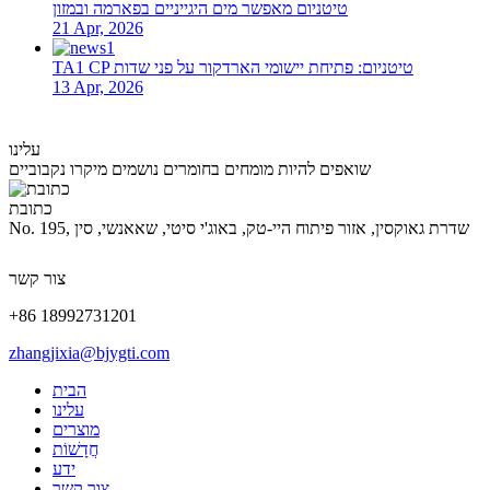
טיטניום מאפשר מים היגייניים בפארמה ובמזון
21 Apr, 2026
TA1 CP טיטניום: פתיחת יישומי הארדקור על פני שדות
13 Apr, 2026
עלינו
שואפים להיות מומחים בחומרים נושמים מיקרו נקבוביים
כתובת
No. 195, שדרת גאוקסין, אזור פיתוח היי-טק, באוג'י סיטי, שאאנשי, סין
צור קשר
+86 18992731201
zhangjixia@bjygti.com
הבית
עלינו
מוצרים
חֲדָשׁוֹת
ידע
צור קשר