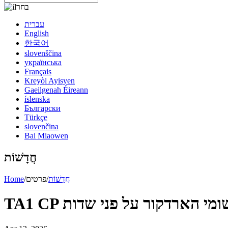
בחר
עברית
English
한국어
slovenščina
українська
Français
Kreyòl Ayisyen
Gaeilgenah Éireann
íslenska
Български
Türkçe
slovenčina
Bai Miaowen
חֲדָשׁוֹת
חֲדָשׁוֹת
/
פרטים
/
Home
ת יישומי הארדקור על פני שדות