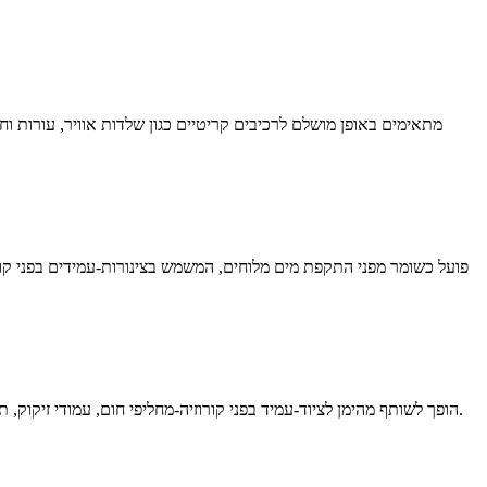
חומרים מאכלים כמו חומצות, אלקליות ומלחים נמצאים בכל מקום במפעלים כימיים. TA1 הופך לשותף מהימן לציוד-עמיד בפני קורוזיה-מחליפי חום, עמודי זיקוק, תסיסים וצינורות-בונים תשתית בטוחה ויציבה לייצור כימיקלים.