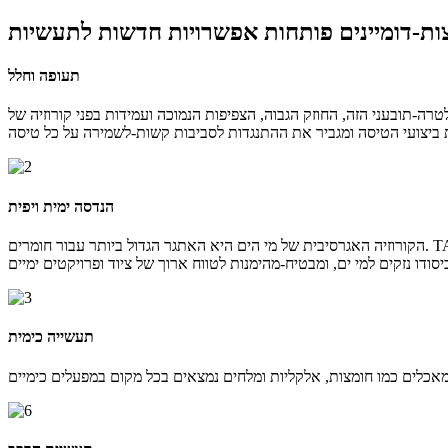
ות-דומיינים פותחות אפשרויות חדשות לתעשיות
תעופה וחלל
חוזק הגבוה, הצפיפות הנמוכה ועמידות בפני קורוזיה של TA1 מתאימים באופן מושלם לרכיבים קריטיים כגון שלדות אוויר, עורות וחלקי מנוע. זה מפחית את משקל המטוס, מפחית את צריכת
הנדסה ימית ויפית
הקורוזיה האגרסיבית של מי הים היא האתגר הגדול ביותר עבור חומרים. TA1 פועל כשומר מפני התקפת מים מלוחים, המשמש בצינורות-עמידים בפני קורוזיה, שסתומים, גופי משאבות ומבני ליבה של מערכות התפלה. הוא מונע
תעשייה כימית