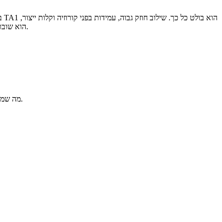
ב
הוא שובר את המגבלות של מתכות יחידות-. מהנדסת תעופה וחלל וימית ועד שירותי בריאות, הנוכחות שלו נמצאת בכל מקום-באמת אלוף-הכל של עולם המתכת.
חוזק המתיחה נע בין 350 ל-550 MPa, מה שמאפשר לו לעמוד בעומסים כבדים ללא שבר, בעוד שהצפיפות הנמוכה שלו הופכת אותו לאידיאלי לייצור קל משקל.