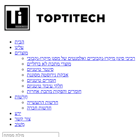
הבית
עלינו
מוצרים
רכיבי סינון מיקרו-נקבוביים ואלמנטים של מסנן מיקרו-נקבובי
מוצרי מתכת לא ברזליים
סינטר טיטניום
אבקת נירוסטה מסוננת
חומרים טיטניום
חלקי עיבוד טיטניום
חומרים והפקות מתכת אחרות
חֲדָשׁוֹת
חדשות התעשייה
חדשות חברה
ידע
צור קשר
מָשׁוֹב