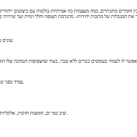
ין חומרים מתכתיים, כמה מעצמות כח אמיתיות בולטות עם ביצועים ייחודיים, והופכות לעמוד השדרה של שדרוגים ת
המאפיינים יוצאי הדופן של TA1 עונים על הצרכים התעשייתיים התובעניים ביותר:
עמיד בפני שבר שביר תחת פגיעה, שומר על שלמות מבנית וקל לזייף, לגלגל, לצייר ולעצב.
יציב במי ים, חומצות חזקות, אלקליות ואמצעים אגרסיביים אחרים, פותר בעיות עמידות והפחתת עלויות תחזוקה.